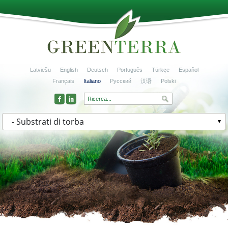
Latviešu
English
Deutsch
Português
Türkçe
Español
Français
Italiano
Русский
汉语
Polski
- Substrati di torba