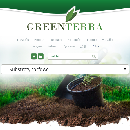
Latviešu
English
Deutsch
Português
Türkçe
Español
Français
Italiano
Русский
汉语
Polski
- Substraty torfowe