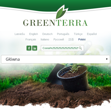
Latviešu
English
Deutsch
Português
Türkçe
Español
Français
Italiano
Русский
汉语
Polski
Główna