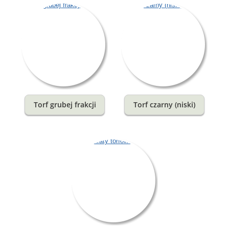
Torf grubej frakcji
Torf czarny (niski)