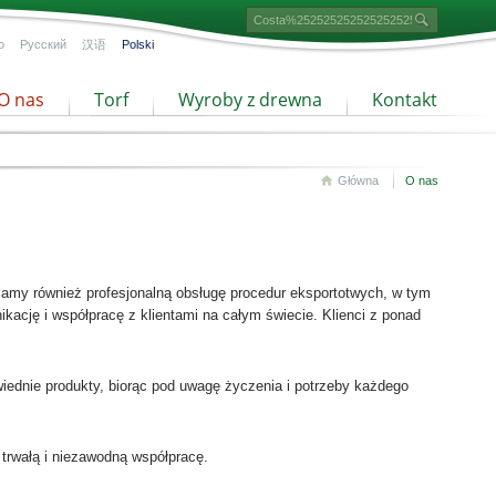
o
Русский
汉语
Polski
O nas
Torf
Wyroby z drewna
Kontakt
Główna
O nas
iamy również profesjonalną obsługę procedur eksportotwych, w tym
ację i współpracę z klientami na całym świecie. Klienci z ponad
owiednie produkty, biorąc pod uwagę życzenia i potrzeby każdego
trwałą i niezawodną współpracę.