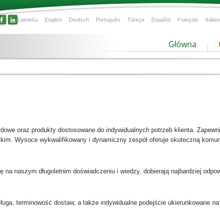
Latviešu
English
Deutsch
Português
Türkçe
Español
Français
Italian
Główna
dowe oraz produkty dostosowane do indywidualnych potrzeb klienta. Zapewn
kim. Wysoce wykwalifikowany i dynamiczny zespół oferuje skuteczną komunik
się na naszym długoletnim doświadczeniu i wiedzy, dobierają najbardziej odp
ługa, terminowość dostaw, a także indywidualne podejście ukierunkowane na 