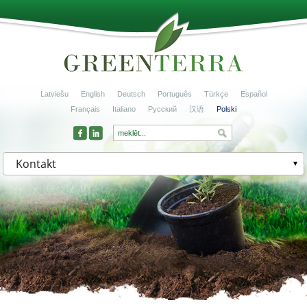
Latviešu
English
Deutsch
Português
Türkçe
Español
Français
Italiano
Русский
汉语
Polski
Kontakt