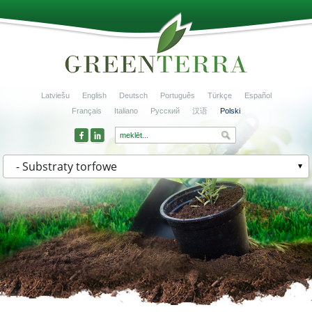
Latviešu
English
Deutsch
Português
Türkçe
Español
Français
Italiano
Русский
汉语
Polski
- Substraty torfowe